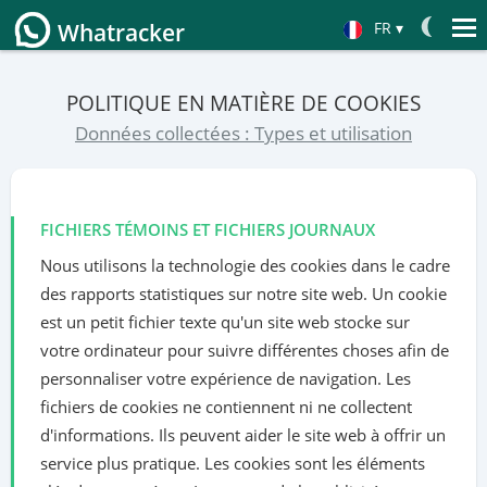
FR
▾
Whatracker
Español
POLITIQUE EN MATIÈRE DE COOKIES
English
Données collectées : Types et utilisation
Deutsch
中文
FICHIERS TÉMOINS ET FICHIERS JOURNAUX
日本
Nous utilisons la technologie des cookies dans le cadre
Portuguese (Brazil)
des rapports statistiques sur notre site web. Un cookie
Хинди हिन्दी
est un petit fichier texte qu'un site web stocke sur
votre ordinateur pour suivre différentes choses afin de
Italiano
personnaliser votre expérience de navigation. Les
Türkçe
fichiers de cookies ne contiennent ni ne collectent
d'informations. Ils peuvent aider le site web à offrir un
service plus pratique. Les cookies sont les éléments